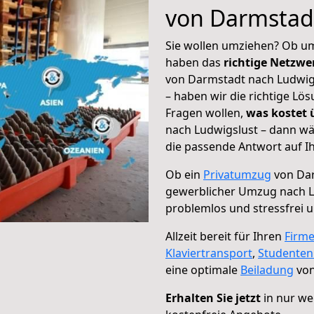
von Darmstad
Sie wollen umziehen? Ob um
haben das
richtige Netzw
von Darmstadt nach Ludwigs
– haben wir die richtige Lö
Fragen wollen,
was kostet
nach Ludwigslust – dann wä
die passende Antwort auf Ih
Ob ein
Privatumzug
von Dar
gewerblicher Umzug nach L
problemlos und stressfrei 
Allzeit bereit für Ihren
Firm
Klaviertransport
,
Studente
eine optimale
Beiladung
von
Erhalten Sie jetzt
in nur we