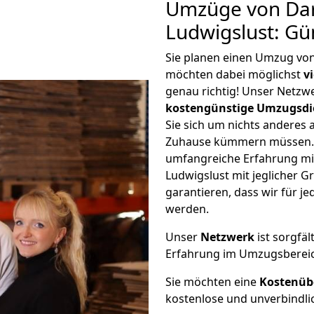
Umzüge von Da
Ludwigslust: Gü
Sie planen einen Umzug vo
möchten dabei möglichst
v
genau richtig! Unser Netzw
kostengünstige Umzugsdi
Sie sich um nichts anderes 
Zuhause kümmern müssen. W
umfangreiche Erfahrung m
Ludwigslust mit jeglicher
garantieren, dass wir für j
werden.
Unser
Netzwerk
ist sorgfäl
Erfahrung im Umzugsberei
Sie möchten eine
Kostenüb
kostenlose und unverbindli