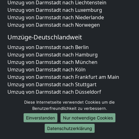
Umzug von Darmstadt nach Liechtenstein
Umzug von Darmstadt nach Luxemburg
Umzug von Darmstadt nach Niederlande
Umzug von Darmstadt nach Norwegen
Umzüge-Deutschlandweit
Umzug von Darmstadt nach Berlin
Umzug von Darmstadt nach Hamburg
Umzug von Darmstadt nach München
Umzug von Darmstadt nach Köln
Umzug von Darmstadt nach Frankfurt am Main
Umzug von Darmstadt nach Stuttgart
Umzug von Darmstadt nach Düsseldorf
Umzug von Darmstadt nach Leipzig
Diese Internetseite verwendet Cookies um die
Umzug von Darmstadt nach Dortmund
Benutzerfreundlichkeit zu verbessern.
Umzug von Darmstadt nach Essen
Einverstanden
Nur notwendige Cookies
Umzug von Darmstadt nach Bremen
Umzug von Darmstadt nach Dresden
Datenschutzerklärung
Umzug von Darmstadt nach Hannover