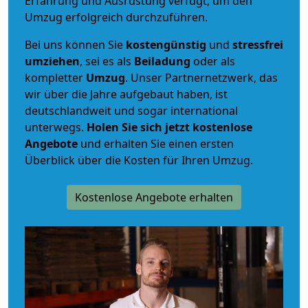
Erfahrung und Ausrüstung verfügt, um den
Umzug erfolgreich durchzuführen.
Bei uns können Sie
kostengünstig
und
stressfrei
umziehen
, sei es als
Beiladung
oder als
kompletter
Umzug
. Unser Partnernetzwerk, das
wir über die Jahre aufgebaut haben, ist
deutschlandweit und sogar international
unterwegs.
Holen Sie sich jetzt kostenlose
Angebote
und erhalten Sie einen ersten
Überblick über die Kosten für Ihren Umzug.
Kostenlose Angebote erhalten