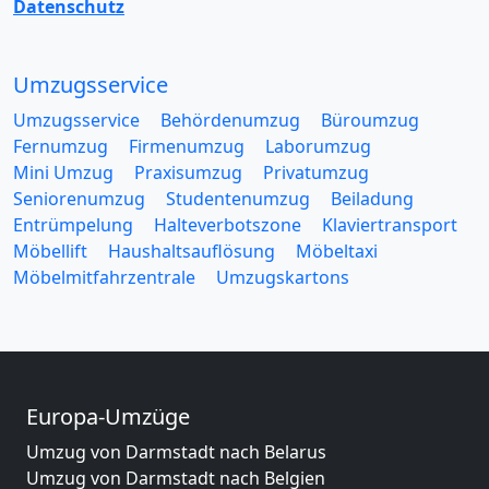
Datenschutz
Umzugsservice
Umzugsservice
Behördenumzug
Büroumzug
Fernumzug
Firmenumzug
Laborumzug
Mini Umzug
Praxisumzug
Privatumzug
Seniorenumzug
Studentenumzug
Beiladung
Entrümpelung
Halteverbotszone
Klaviertransport
Möbellift
Haushaltsauflösung
Möbeltaxi
Möbelmitfahrzentrale
Umzugskartons
Europa-Umzüge
Umzug von Darmstadt nach Belarus
Umzug von Darmstadt nach Belgien