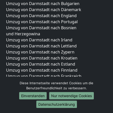
Umzug von Darmstadt nach Bulgarien
Umzug von Darmstadt nach Dänemark
Umzug von Darmstadt nach England
Umzug von Darmstadt nach Portugal
Umzug von Darmstadt nach Bosnien
und Herzegowina
Umzug von Darmstadt nach Irland
Umzug von Darmstadt nach Lettland
Umzug von Darmstadt nach Zypern
Umzug von Darmstadt nach Kroatien
Umzug von Darmstadt nach Estland
Umzug von Darmstadt nach Finnland
Umzug von Darmstadt nach Frankreich
Umzug von Darmstadt nach Griechenland
Diese Internetseite verwendet Cookies um die
Umzug von Darmstadt nach Italien
Benutzerfreundlichkeit zu verbessern.
Umzug von Darmstadt nach Liechtenstein
Einverstanden
Nur notwendige Cookies
Umzug von Darmstadt nach Luxemburg
Datenschutzerklärung
Umzug von Darmstadt nach Niederlande
Umzug von Darmstadt nach Norwegen