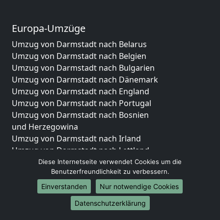
Europa-Umzüge
Umzug von Darmstadt nach Belarus
Umzug von Darmstadt nach Belgien
Umzug von Darmstadt nach Bulgarien
Umzug von Darmstadt nach Dänemark
Umzug von Darmstadt nach England
Umzug von Darmstadt nach Portugal
Umzug von Darmstadt nach Bosnien
und Herzegowina
Umzug von Darmstadt nach Irland
Umzug von Darmstadt nach Lettland
Umzug von Darmstadt nach Zypern
Diese Internetseite verwendet Cookies um die
Benutzerfreundlichkeit zu verbessern.
Umzug von Darmstadt nach Kroatien
Umzug von Darmstadt nach Estland
Einverstanden
Nur notwendige Cookies
Umzug von Darmstadt nach Finnland
Datenschutzerklärung
Umzug von Darmstadt nach Frankreich