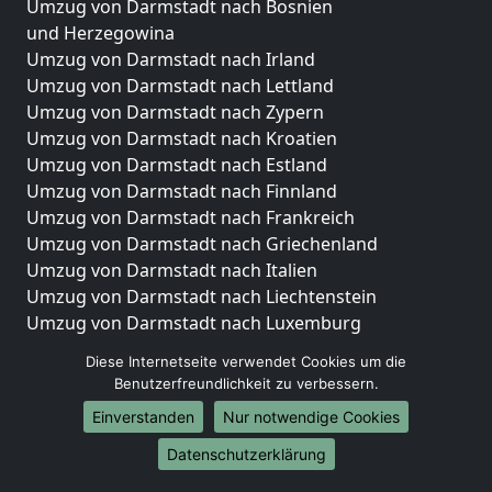
Umzug von Darmstadt nach Bosnien
und Herzegowina
Umzug von Darmstadt nach Irland
Umzug von Darmstadt nach Lettland
Umzug von Darmstadt nach Zypern
Umzug von Darmstadt nach Kroatien
Umzug von Darmstadt nach Estland
Umzug von Darmstadt nach Finnland
Umzug von Darmstadt nach Frankreich
Umzug von Darmstadt nach Griechenland
Umzug von Darmstadt nach Italien
Umzug von Darmstadt nach Liechtenstein
Umzug von Darmstadt nach Luxemburg
Umzug von Darmstadt nach Niederlande
Diese Internetseite verwendet Cookies um die
Umzug von Darmstadt nach Norwegen
Benutzerfreundlichkeit zu verbessern.
Umzüge-Deutschlandweit
Einverstanden
Nur notwendige Cookies
Umzug von Darmstadt nach Berlin
Datenschutzerklärung
Umzug von Darmstadt nach Hamburg