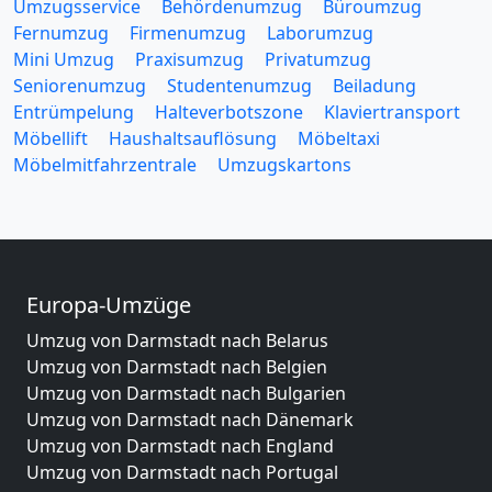
Umzugsservice
Behördenumzug
Büroumzug
Fernumzug
Firmenumzug
Laborumzug
Mini Umzug
Praxisumzug
Privatumzug
Seniorenumzug
Studentenumzug
Beiladung
Entrümpelung
Halteverbotszone
Klaviertransport
Möbellift
Haushaltsauflösung
Möbeltaxi
Möbelmitfahrzentrale
Umzugskartons
Europa-Umzüge
Umzug von Darmstadt nach Belarus
Umzug von Darmstadt nach Belgien
Umzug von Darmstadt nach Bulgarien
Umzug von Darmstadt nach Dänemark
Umzug von Darmstadt nach England
Umzug von Darmstadt nach Portugal