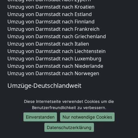
Umzug von Darmstadt nach Kroatien
Umzug von Darmstadt nach Estland
Umzug von Darmstadt nach Finnland
Umzug von Darmstadt nach Frankreich
Umzug von Darmstadt nach Griechenland
Umzug von Darmstadt nach Italien
Umzug von Darmstadt nach Liechtenstein
Umzug von Darmstadt nach Luxemburg
Umzug von Darmstadt nach Niederlande
Umzug von Darmstadt nach Norwegen
Umzüge-Deutschlandweit
Umzug von Darmstadt nach Berlin
Diese Internetseite verwendet Cookies um die
Umzug von Darmstadt nach Hamburg
Benutzerfreundlichkeit zu verbessern.
Umzug von Darmstadt nach München
Umzug von Darmstadt nach Köln
Einverstanden
Nur notwendige Cookies
Umzug von Darmstadt nach Frankfurt am Main
Datenschutzerklärung
Umzug von Darmstadt nach Stuttgart