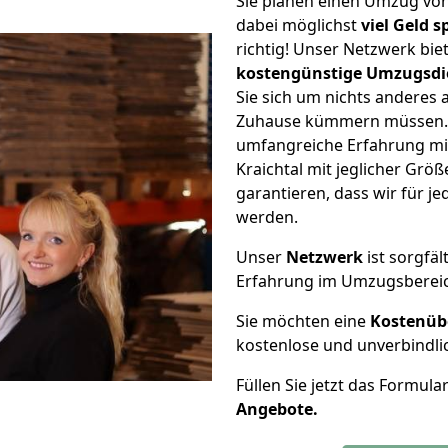
Sie planen einen Umzug vo
dabei möglichst
viel Geld 
richtig! Unser Netzwerk bi
kostengünstige Umzugsdi
Sie sich um nichts anderes 
Zuhause kümmern müssen. W
umfangreiche Erfahrung m
Kraichtal mit jeglicher Gr
garantieren, dass wir für j
werden.
Unser
Netzwerk
ist sorgfäl
Erfahrung im Umzugsberei
Sie möchten eine
Kostenüb
kostenlose und unverbindli
Füllen Sie jetzt das Formula
Angebote.