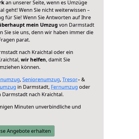
erk
an unserer Seite, wenn es Umzüge
l geht! Wenn Sie nicht weiterwissen –
ng für Sie! Wenn Sie Antworten auf Ihre
 überhaupt mein Umzug
von Darmstadt
n Sie sie uns, denn wir haben immer die
Fragen parat.
mstadt nach Kraichtal oder ein
raichtal,
wir helfen
, damit Sie
umziehen können.
enumzug
,
Seniorenumzug
,
Tresor
– &
numzug
in Darmstadt,
Fernumzug
oder
 Darmstadt nach Kraichtal.
nigen Minuten unverbindliche und
se Angebote erhalten