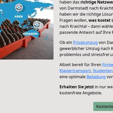
haben das
richtige Netzw
von Darmstadt nach Kraichta
haben wir die richtige Lösu
Fragen wollen,
was kostet
nach Kraichtal – dann wähle
passende Antwort auf Ihre 
Ob ein
Privatumzug
von Dar
gewerblicher Umzug nach K
problemlos und stressfrei 
Allzeit bereit für Ihren
Firm
Klaviertransport
,
Studente
eine optimale
Beiladung
von
Erhalten Sie jetzt
in nur we
kostenfreie Angebote.
Kostenlo