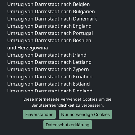
Umzug von Darmstadt nach Belgien
Umzug von Darmstadt nach Bulgarien
Umzug von Darmstadt nach Dänemark
Umzug von Darmstadt nach England
Umzug von Darmstadt nach Portugal
Umzug von Darmstadt nach Bosnien
und Herzegowina
Umzug von Darmstadt nach Irland
Umzug von Darmstadt nach Lettland
Umzug von Darmstadt nach Zypern
Umzug von Darmstadt nach Kroatien
Umzug von Darmstadt nach Estland
Umzug von Darmstadt nach Finnland
Umzug von Darmstadt nach Frankreich
Diese Internetseite verwendet Cookies um die
Umzug von Darmstadt nach Griechenland
Benutzerfreundlichkeit zu verbessern.
Umzug von Darmstadt nach Italien
Einverstanden
Nur notwendige Cookies
Umzug von Darmstadt nach Liechtenstein
Datenschutzerklärung
Umzug von Darmstadt nach Luxemburg
Umzug von Darmstadt nach Niederlande