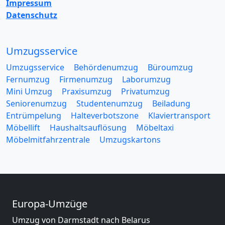
Impressum
Datenschutz
Umzugsservice
Umzugsservice
Behördenumzug
Büroumzug
Fernumzug
Firmenumzug
Laborumzug
Mini Umzug
Praxisumzug
Privatumzug
Seniorenumzug
Studentenumzug
Beiladung
Entrümpelung
Halteverbotszone
Klaviertransport
Möbellift
Haushaltsauflösung
Möbeltaxi
Möbelmitfahrzentrale
Umzugskartons
Europa-Umzüge
Umzug von Darmstadt nach Belarus