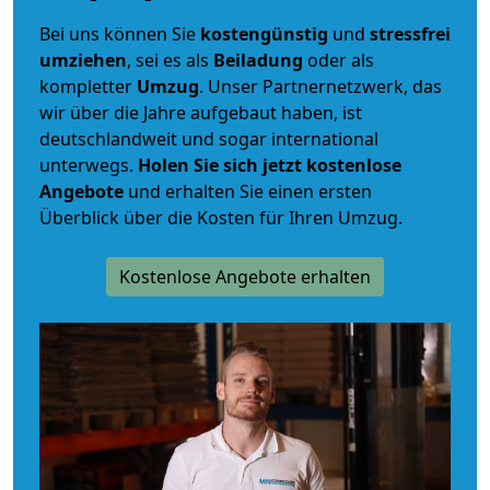
Bei uns können Sie
kostengünstig
und
stressfrei
umziehen
, sei es als
Beiladung
oder als
kompletter
Umzug
. Unser Partnernetzwerk, das
wir über die Jahre aufgebaut haben, ist
deutschlandweit und sogar international
unterwegs.
Holen Sie sich jetzt kostenlose
Angebote
und erhalten Sie einen ersten
Überblick über die Kosten für Ihren Umzug.
Kostenlose Angebote erhalten