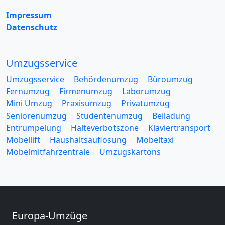
Impressum
Datenschutz
Umzugsservice
Umzugsservice
Behördenumzug
Büroumzug
Fernumzug
Firmenumzug
Laborumzug
Mini Umzug
Praxisumzug
Privatumzug
Seniorenumzug
Studentenumzug
Beiladung
Entrümpelung
Halteverbotszone
Klaviertransport
Möbellift
Haushaltsauflösung
Möbeltaxi
Möbelmitfahrzentrale
Umzugskartons
Europa-Umzüge