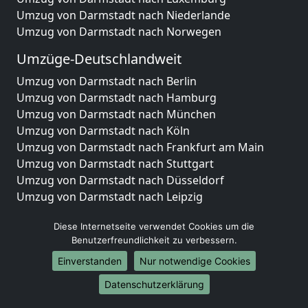
Umzug von Darmstadt nach Niederlande
Umzug von Darmstadt nach Norwegen
Umzüge-Deutschlandweit
Umzug von Darmstadt nach Berlin
Umzug von Darmstadt nach Hamburg
Umzug von Darmstadt nach München
Umzug von Darmstadt nach Köln
Umzug von Darmstadt nach Frankfurt am Main
Umzug von Darmstadt nach Stuttgart
Umzug von Darmstadt nach Düsseldorf
Umzug von Darmstadt nach Leipzig
Umzug von Darmstadt nach Dortmund
Diese Internetseite verwendet Cookies um die
Umzug von Darmstadt nach Essen
Benutzerfreundlichkeit zu verbessern.
Umzug von Darmstadt nach Bremen
Umzug von Darmstadt nach Dresden
Einverstanden
Nur notwendige Cookies
Umzug von Darmstadt nach Hannover
Datenschutzerklärung
Umzug von Darmstadt nach Nürnberg