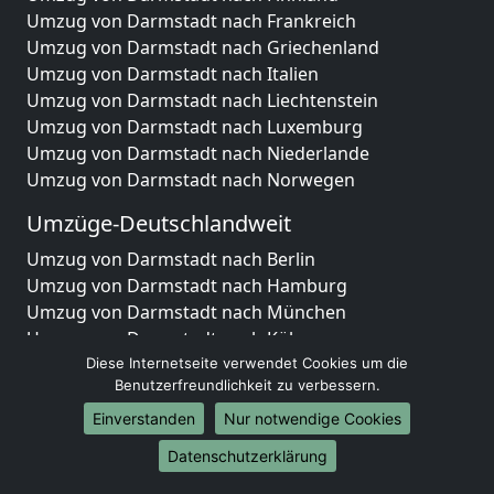
Umzug von Darmstadt nach Frankreich
Umzug von Darmstadt nach Griechenland
Umzug von Darmstadt nach Italien
Umzug von Darmstadt nach Liechtenstein
Umzug von Darmstadt nach Luxemburg
Umzug von Darmstadt nach Niederlande
Umzug von Darmstadt nach Norwegen
Umzüge-Deutschlandweit
Umzug von Darmstadt nach Berlin
Umzug von Darmstadt nach Hamburg
Umzug von Darmstadt nach München
Umzug von Darmstadt nach Köln
Umzug von Darmstadt nach Frankfurt am Main
Diese Internetseite verwendet Cookies um die
Benutzerfreundlichkeit zu verbessern.
Umzug von Darmstadt nach Stuttgart
Umzug von Darmstadt nach Düsseldorf
Einverstanden
Nur notwendige Cookies
Umzug von Darmstadt nach Leipzig
Datenschutzerklärung
Umzug von Darmstadt nach Dortmund