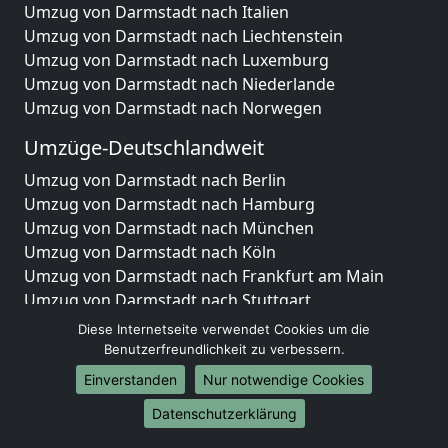
Umzug von Darmstadt nach Italien
Umzug von Darmstadt nach Liechtenstein
Umzug von Darmstadt nach Luxemburg
Umzug von Darmstadt nach Niederlande
Umzug von Darmstadt nach Norwegen
Umzüge-Deutschlandweit
Umzug von Darmstadt nach Berlin
Umzug von Darmstadt nach Hamburg
Umzug von Darmstadt nach München
Umzug von Darmstadt nach Köln
Umzug von Darmstadt nach Frankfurt am Main
Umzug von Darmstadt nach Stuttgart
Umzug von Darmstadt nach Düsseldorf
Diese Internetseite verwendet Cookies um die
Umzug von Darmstadt nach Leipzig
Benutzerfreundlichkeit zu verbessern.
Umzug von Darmstadt nach Dortmund
Einverstanden
Nur notwendige Cookies
Umzug von Darmstadt nach Essen
Datenschutzerklärung
Umzug von Darmstadt nach Bremen
Umzug von Darmstadt nach Dresden