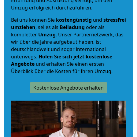
Erfahrung und Ausrüstung verfügt, um den
Umzug erfolgreich durchzuführen.
Bei uns können Sie
kostengünstig
und
stressfrei
umziehen
, sei es als
Beiladung
oder als
kompletter
Umzug
. Unser Partnernetzwerk, das
wir über die Jahre aufgebaut haben, ist
deutschlandweit und sogar international
unterwegs.
Holen Sie sich jetzt kostenlose
Angebote
und erhalten Sie einen ersten
Überblick über die Kosten für Ihren Umzug.
Kostenlose Angebote erhalten