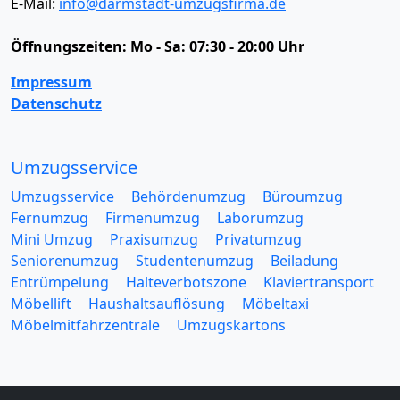
E-Mail:
info@darmstadt-umzugsfirma.de
Öffnungszeiten:
Mo - Sa: 07:30 - 20:00 Uhr
Impressum
Datenschutz
Umzugsservice
Umzugsservice
Behördenumzug
Büroumzug
Fernumzug
Firmenumzug
Laborumzug
Mini Umzug
Praxisumzug
Privatumzug
Seniorenumzug
Studentenumzug
Beiladung
Entrümpelung
Halteverbotszone
Klaviertransport
Möbellift
Haushaltsauflösung
Möbeltaxi
Möbelmitfahrzentrale
Umzugskartons