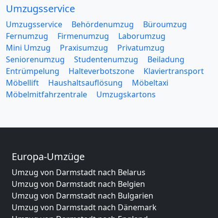
Umzugsservice
Umzugsservice
Behördenumzug
Büroumzug
Fernumzug
Firmenumzug
Laborumzug
Mini Umzug
Praxisumzug
Privatumzug
Seniorenumzug
Studentenumzug
Beiladung
Entrümpelung
Halteverbotszone
Klaviertransport
Möbellift
Haushaltsauflösung
Möbeltaxi
Möbelmitfahrzentrale
Umzugskartons
Europa-Umzüge
Umzug von Darmstadt nach Belarus
Umzug von Darmstadt nach Belgien
Umzug von Darmstadt nach Bulgarien
Umzug von Darmstadt nach Dänemark