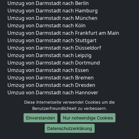
Umzug von Darmstadt nach Berlin
Umzug von Darmstadt nach Hamburg
Umzug von Darmstadt nach München
Umzug von Darmstadt nach Köln
Umzug von Darmstadt nach Frankfurt am Main
Umzug von Darmstadt nach Stuttgart
Umzug von Darmstadt nach Düsseldorf
Umzug von Darmstadt nach Leipzig
Umzug von Darmstadt nach Dortmund
Umzug von Darmstadt nach Essen
Umzug von Darmstadt nach Bremen
Umzug von Darmstadt nach Dresden
Umzug von Darmstadt nach Hannover
Umzug von Darmstadt nach Nürnberg
Diese Internetseite verwendet Cookies um die
Umzug von Darmstadt nach Duisburg
Benutzerfreundlichkeit zu verbessern.
Umzug von Darmstadt nach Bochum
Einverstanden
Nur notwendige Cookies
Umzug von Darmstadt nach Wuppertal
Datenschutzerklärung
Umzug von Darmstadt nach Bielefeld
Umzug von Darmstadt nach Bonn