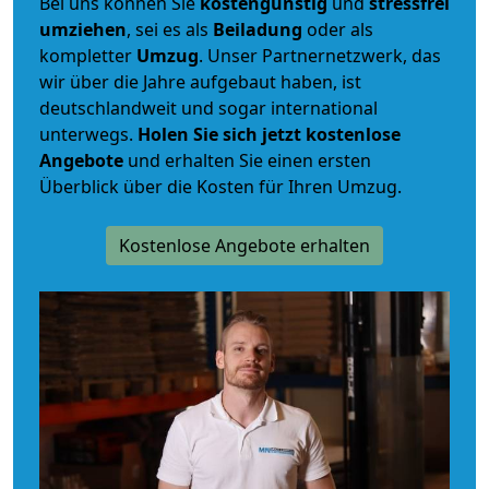
Bei uns können Sie
kostengünstig
und
stressfrei
umziehen
, sei es als
Beiladung
oder als
kompletter
Umzug
. Unser Partnernetzwerk, das
wir über die Jahre aufgebaut haben, ist
deutschlandweit und sogar international
unterwegs.
Holen Sie sich jetzt kostenlose
Angebote
und erhalten Sie einen ersten
Überblick über die Kosten für Ihren Umzug.
Kostenlose Angebote erhalten