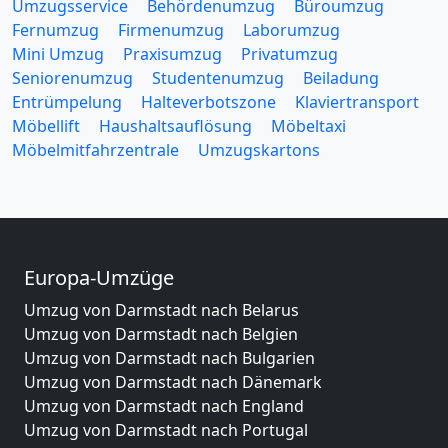
Umzugsservice
Behördenumzug
Büroumzug
Fernumzug
Firmenumzug
Laborumzug
Mini Umzug
Praxisumzug
Privatumzug
Seniorenumzug
Studentenumzug
Beiladung
Entrümpelung
Halteverbotszone
Klaviertransport
Möbellift
Haushaltsauflösung
Möbeltaxi
Möbelmitfahrzentrale
Umzugskartons
Europa-Umzüge
Umzug von Darmstadt nach Belarus
Umzug von Darmstadt nach Belgien
Umzug von Darmstadt nach Bulgarien
Umzug von Darmstadt nach Dänemark
Umzug von Darmstadt nach England
Umzug von Darmstadt nach Portugal