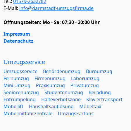
Tel.:
01579-2632782
E-Mail:
info@darmstadt-umzugsfirma.de
Öffnungszeiten:
Mo - Sa: 07:30 - 20:00 Uhr
Impressum
Datenschutz
Umzugsservice
Umzugsservice
Behördenumzug
Büroumzug
Fernumzug
Firmenumzug
Laborumzug
Mini Umzug
Praxisumzug
Privatumzug
Seniorenumzug
Studentenumzug
Beiladung
Entrümpelung
Halteverbotszone
Klaviertransport
Möbellift
Haushaltsauflösung
Möbeltaxi
Möbelmitfahrzentrale
Umzugskartons