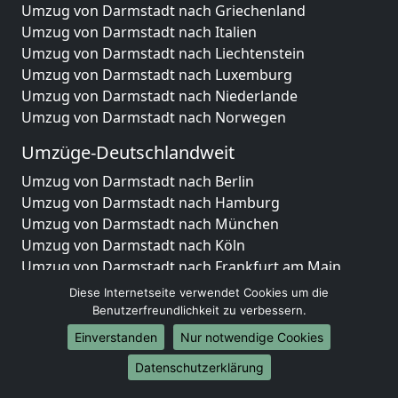
Umzug von Darmstadt nach Griechenland
Umzug von Darmstadt nach Italien
Umzug von Darmstadt nach Liechtenstein
Umzug von Darmstadt nach Luxemburg
Umzug von Darmstadt nach Niederlande
Umzug von Darmstadt nach Norwegen
Umzüge-Deutschlandweit
Umzug von Darmstadt nach Berlin
Umzug von Darmstadt nach Hamburg
Umzug von Darmstadt nach München
Umzug von Darmstadt nach Köln
Umzug von Darmstadt nach Frankfurt am Main
Umzug von Darmstadt nach Stuttgart
Diese Internetseite verwendet Cookies um die
Umzug von Darmstadt nach Düsseldorf
Benutzerfreundlichkeit zu verbessern.
Umzug von Darmstadt nach Leipzig
Einverstanden
Nur notwendige Cookies
Umzug von Darmstadt nach Dortmund
Datenschutzerklärung
Umzug von Darmstadt nach Essen
Umzug von Darmstadt nach Bremen