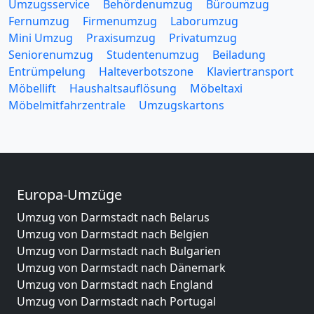
Umzugsservice
Behördenumzug
Büroumzug
Fernumzug
Firmenumzug
Laborumzug
Mini Umzug
Praxisumzug
Privatumzug
Seniorenumzug
Studentenumzug
Beiladung
Entrümpelung
Halteverbotszone
Klaviertransport
Möbellift
Haushaltsauflösung
Möbeltaxi
Möbelmitfahrzentrale
Umzugskartons
Europa-Umzüge
Umzug von Darmstadt nach Belarus
Umzug von Darmstadt nach Belgien
Umzug von Darmstadt nach Bulgarien
Umzug von Darmstadt nach Dänemark
Umzug von Darmstadt nach England
Umzug von Darmstadt nach Portugal