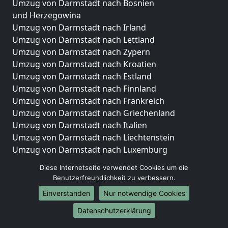
Umzug von Darmstadt nach Bosnien
und Herzegowina
Umzug von Darmstadt nach Irland
Umzug von Darmstadt nach Lettland
Umzug von Darmstadt nach Zypern
Umzug von Darmstadt nach Kroatien
Umzug von Darmstadt nach Estland
Umzug von Darmstadt nach Finnland
Umzug von Darmstadt nach Frankreich
Umzug von Darmstadt nach Griechenland
Umzug von Darmstadt nach Italien
Umzug von Darmstadt nach Liechtenstein
Umzug von Darmstadt nach Luxemburg
Umzug von Darmstadt nach Niederlande
Diese Internetseite verwendet Cookies um die
Umzug von Darmstadt nach Norwegen
Benutzerfreundlichkeit zu verbessern.
Umzüge-Deutschlandweit
Einverstanden
Nur notwendige Cookies
Umzug von Darmstadt nach Berlin
Datenschutzerklärung
Umzug von Darmstadt nach Hamburg