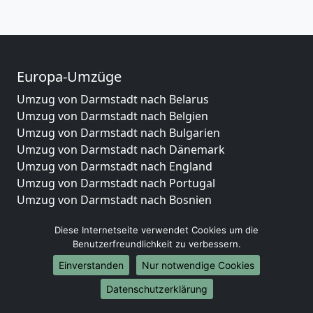
Europa-Umzüge
Umzug von Darmstadt nach Belarus
Umzug von Darmstadt nach Belgien
Umzug von Darmstadt nach Bulgarien
Umzug von Darmstadt nach Dänemark
Umzug von Darmstadt nach England
Umzug von Darmstadt nach Portugal
Umzug von Darmstadt nach Bosnien
und Herzegowina
Diese Internetseite verwendet Cookies um die
Umzug von Darmstadt nach Irland
Benutzerfreundlichkeit zu verbessern.
Umzug von Darmstadt nach Lettland
Umzug von Darmstadt nach Zypern
Einverstanden
Nur notwendige Cookies
Umzug von Darmstadt nach Kroatien
Datenschutzerklärung
Umzug von Darmstadt nach Estland