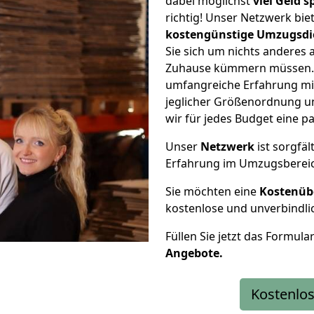
dabei möglichst
viel Geld 
richtig! Unser Netzwerk bi
kostengünstige Umzugsdi
Sie sich um nichts anderes 
Zuhause kümmern müssen. W
umfangreiche Erfahrung mi
jeglicher Größenordnung u
wir für jedes Budget eine 
Unser
Netzwerk
ist sorgfäl
Erfahrung im Umzugsberei
Sie möchten eine
Kostenüb
kostenlose und unverbindli
Füllen Sie jetzt das Formula
Angebote.
Kostenlos