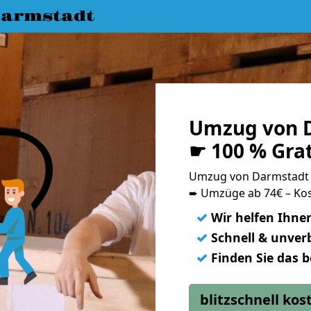
armstadt
Umzug von D
☛ 100 % Gra
Umzug von Darmstadt
➨ Umzüge ab 74€ – Kos
✓
Wir helfen Ihne
✓
Schnell & unverb
✓
Finden Sie das 
blitzschnell ko