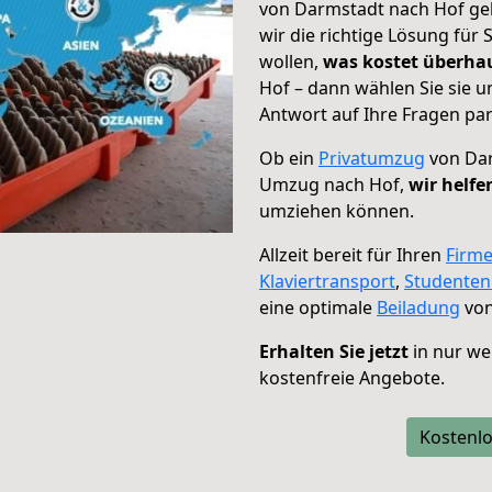
von Darmstadt nach Hof geh
wir die richtige Lösung für
wollen,
was kostet überh
Hof – dann wählen Sie sie 
Antwort auf Ihre Fragen par
Ob ein
Privatumzug
von Dar
Umzug nach Hof,
wir helfe
umziehen können.
Allzeit bereit für Ihren
Firm
Klaviertransport
,
Studente
eine optimale
Beiladung
von
Erhalten Sie jetzt
in nur we
kostenfreie Angebote.
Kostenlo