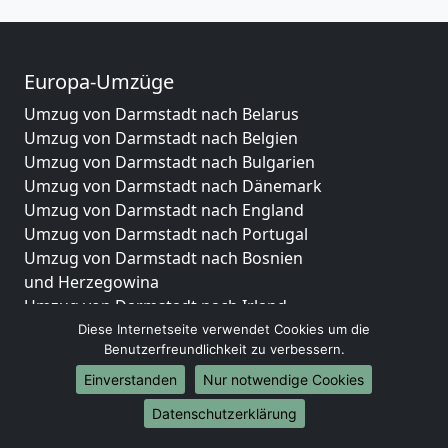
Europa-Umzüge
Umzug von Darmstadt nach Belarus
Umzug von Darmstadt nach Belgien
Umzug von Darmstadt nach Bulgarien
Umzug von Darmstadt nach Dänemark
Umzug von Darmstadt nach England
Umzug von Darmstadt nach Portugal
Umzug von Darmstadt nach Bosnien
und Herzegowina
Umzug von Darmstadt nach Irland
Umzug von Darmstadt nach Lettland
Diese Internetseite verwendet Cookies um die
Benutzerfreundlichkeit zu verbessern.
Umzug von Darmstadt nach Zypern
Umzug von Darmstadt nach Kroatien
Einverstanden
Nur notwendige Cookies
Umzug von Darmstadt nach Estland
Datenschutzerklärung
Umzug von Darmstadt nach Finnland