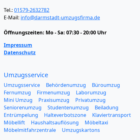
Tel.:
01579-2632782
E-Mail:
info@darmstadt-umzugsfirma.de
Öffnungszeiten:
Mo - Sa: 07:30 - 20:00 Uhr
Impressum
Datenschutz
Umzugsservice
Umzugsservice
Behördenumzug
Büroumzug
Fernumzug
Firmenumzug
Laborumzug
Mini Umzug
Praxisumzug
Privatumzug
Seniorenumzug
Studentenumzug
Beiladung
Entrümpelung
Halteverbotszone
Klaviertransport
Möbellift
Haushaltsauflösung
Möbeltaxi
Möbelmitfahrzentrale
Umzugskartons