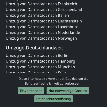
Umzug von Darmstadt nach Frankreich
Umzug von Darmstadt nach Griechenland
Umzug von Darmstadt nach Italien
Umzug von Darmstadt nach Liechtenstein
Umzug von Darmstadt nach Luxemburg
Umzug von Darmstadt nach Niederlande
Umzug von Darmstadt nach Norwegen
Umzüge-Deutschlandweit
Umzug von Darmstadt nach Berlin
Umzug von Darmstadt nach Hamburg
Umzug von Darmstadt nach München
Umzug von Darmstadt nach Köln
Umzug von Darmstadt nach Frankfurt am Main
Diese Internetseite verwendet Cookies um die
Umzug von Darmstadt nach Stuttgart
Benutzerfreundlichkeit zu verbessern.
Umzug von Darmstadt nach Düsseldorf
Einverstanden
Nur notwendige Cookies
Umzug von Darmstadt nach Leipzig
Datenschutzerklärung
Umzug von Darmstadt nach Dortmund
Umzug von Darmstadt nach Essen