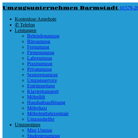
Umzugsunternehmen Darmstadt
01579-2
Kostenlose Angebote
✆ Telefon
Leistungen
Behördenumzug
Büroumzug
Fernumzug
Firmenumzug
Laborumzug
Praxisumzug
Privatumzug
Seniorenumzug
Umzugsservice
Entrümpelung
Klaviertransport
Möbellift
Haushaltsauflösung
Möbeltaxi
Möbelmitfahrzentrale
Umzugshelfer
Umzugstipps
Mini Umzug
Studentenumzug