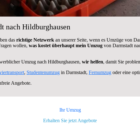
dt nach Hildburghausen
aben das
richtige Netzwerk
an unserer Seite, wenn es Umzüge von Dar
 Fragen wollen,
was kostet überhaupt mein Umzug
von Darmstadt nac
ewerblicher Umzug nach Hildburghausen,
wir helfen
, damit Sie proble
viertransport
,
Studentenumzug
in Darmstadt,
Fernumzug
oder eine opt
nfreie Angebote.
Ihr Umzug
Erhalten Sie jetzt Angebote