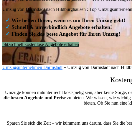
Umzug von Darmstadt nach Hildburghausen : Top-Umzugsunternehm
✓
Wir helfen Ihnen, wenn es um Ihren Umzug geht!
✓
Schnell & unverbindlich Angebote erhalten!
✓
Finden Sie das beste Angebot für Ihren Umzug!
blitzschnell kostenlose Angebote erhalten
Umzugsunternehmen Darmstadt
»
Umzug von Darmstadt nach Hildb
Kosten
Umzüge können mitunter recht kostspielig sein, aber keine Sorge, d
die besten Angebote und Preise
zu bieten. Wir wissen, wie wichtig
bieten. Ob Sie nun eine 
Sparen Sie sich die Zeit – wir kümmern uns darum, dass Sie die b