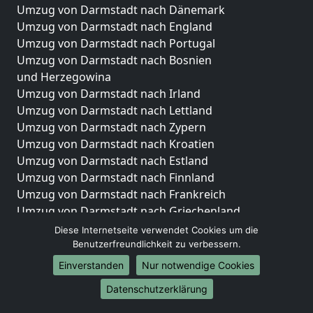
Umzug von Darmstadt nach Dänemark
Umzug von Darmstadt nach England
Umzug von Darmstadt nach Portugal
Umzug von Darmstadt nach Bosnien
und Herzegowina
Umzug von Darmstadt nach Irland
Umzug von Darmstadt nach Lettland
Umzug von Darmstadt nach Zypern
Umzug von Darmstadt nach Kroatien
Umzug von Darmstadt nach Estland
Umzug von Darmstadt nach Finnland
Umzug von Darmstadt nach Frankreich
Umzug von Darmstadt nach Griechenland
Umzug von Darmstadt nach Italien
Diese Internetseite verwendet Cookies um die
Umzug von Darmstadt nach Liechtenstein
Benutzerfreundlichkeit zu verbessern.
Umzug von Darmstadt nach Luxemburg
Einverstanden
Nur notwendige Cookies
Umzug von Darmstadt nach Niederlande
Datenschutzerklärung
Umzug von Darmstadt nach Norwegen