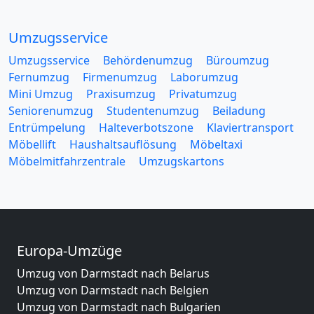
Umzugsservice
Umzugsservice
Behördenumzug
Büroumzug
Fernumzug
Firmenumzug
Laborumzug
Mini Umzug
Praxisumzug
Privatumzug
Seniorenumzug
Studentenumzug
Beiladung
Entrümpelung
Halteverbotszone
Klaviertransport
Möbellift
Haushaltsauflösung
Möbeltaxi
Möbelmitfahrzentrale
Umzugskartons
Europa-Umzüge
Umzug von Darmstadt nach Belarus
Umzug von Darmstadt nach Belgien
Umzug von Darmstadt nach Bulgarien