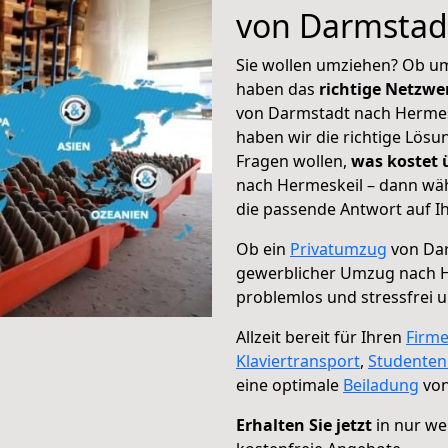
von Darmstad
Sie wollen umziehen? Ob um
haben das
richtige Netzw
von Darmstadt nach Hermesk
haben wir die richtige Lösu
Fragen wollen,
was kostet
nach Hermeskeil – dann wäh
die passende Antwort auf Ih
Ob ein
Privatumzug
von Dar
gewerblicher Umzug nach 
problemlos und stressfrei 
Allzeit bereit für Ihren
Firm
Klaviertransport
,
Studente
eine optimale
Beiladung
von
Erhalten Sie jetzt
in nur we