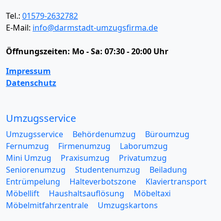
Tel.:
01579-2632782
E-Mail:
info@darmstadt-umzugsfirma.de
Öffnungszeiten:
Mo - Sa: 07:30 - 20:00 Uhr
Impressum
Datenschutz
Umzugsservice
Umzugsservice
Behördenumzug
Büroumzug
Fernumzug
Firmenumzug
Laborumzug
Mini Umzug
Praxisumzug
Privatumzug
Seniorenumzug
Studentenumzug
Beiladung
Entrümpelung
Halteverbotszone
Klaviertransport
Möbellift
Haushaltsauflösung
Möbeltaxi
Möbelmitfahrzentrale
Umzugskartons