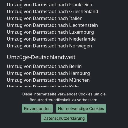
Umzug von Darmstadt nach Frankreich
Umzug von Darmstadt nach Griechenland
Umzug von Darmstadt nach Italien
Umzug von Darmstadt nach Liechtenstein
Umzug von Darmstadt nach Luxemburg
Umzug von Darmstadt nach Niederlande
Umzug von Darmstadt nach Norwegen
Umzüge-Deutschlandweit
Umzug von Darmstadt nach Berlin
Umzug von Darmstadt nach Hamburg
Umzug von Darmstadt nach München
Umzug von Darmstadt nach Köln
Umzug von Darmstadt nach Frankfurt am Main
Diese Internetseite verwendet Cookies um die
Umzug von Darmstadt nach Stuttgart
Benutzerfreundlichkeit zu verbessern.
Umzug von Darmstadt nach Düsseldorf
Einverstanden
Nur notwendige Cookies
Umzug von Darmstadt nach Leipzig
Datenschutzerklärung
Umzug von Darmstadt nach Dortmund
Umzug von Darmstadt nach Essen