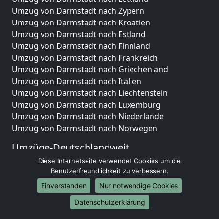
Umzug von Darmstadt nach Zypern
Umzug von Darmstadt nach Kroatien
Umzug von Darmstadt nach Estland
Umzug von Darmstadt nach Finnland
Umzug von Darmstadt nach Frankreich
Umzug von Darmstadt nach Griechenland
Umzug von Darmstadt nach Italien
Umzug von Darmstadt nach Liechtenstein
Umzug von Darmstadt nach Luxemburg
Umzug von Darmstadt nach Niederlande
Umzug von Darmstadt nach Norwegen
Umzüge-Deutschlandweit
Diese Internetseite verwendet Cookies um die
Umzug von Darmstadt nach Berlin
Benutzerfreundlichkeit zu verbessern.
Umzug von Darmstadt nach Hamburg
Umzug von Darmstadt nach München
Einverstanden
Nur notwendige Cookies
Umzug von Darmstadt nach Köln
Datenschutzerklärung
Umzug von Darmstadt nach Frankfurt am Main