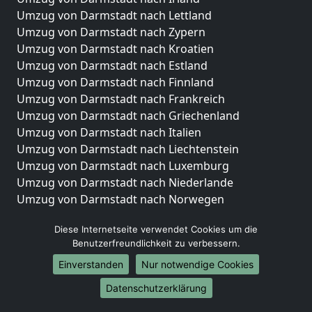
Umzug von Darmstadt nach Lettland
Umzug von Darmstadt nach Zypern
Umzug von Darmstadt nach Kroatien
Umzug von Darmstadt nach Estland
Umzug von Darmstadt nach Finnland
Umzug von Darmstadt nach Frankreich
Umzug von Darmstadt nach Griechenland
Umzug von Darmstadt nach Italien
Umzug von Darmstadt nach Liechtenstein
Umzug von Darmstadt nach Luxemburg
Umzug von Darmstadt nach Niederlande
Umzug von Darmstadt nach Norwegen
Umzüge-Deutschlandweit
Diese Internetseite verwendet Cookies um die
Benutzerfreundlichkeit zu verbessern.
Umzug von Darmstadt nach Berlin
Umzug von Darmstadt nach Hamburg
Einverstanden
Nur notwendige Cookies
Umzug von Darmstadt nach München
Datenschutzerklärung
Umzug von Darmstadt nach Köln