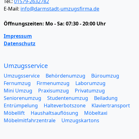
Tel.:
01579-2632782
E-Mail:
info@darmstadt-umzugsfirma.de
Öffnungszeiten:
Mo - Sa: 07:30 - 20:00 Uhr
Impressum
Datenschutz
Umzugsservice
Umzugsservice
Behördenumzug
Büroumzug
Fernumzug
Firmenumzug
Laborumzug
Mini Umzug
Praxisumzug
Privatumzug
Seniorenumzug
Studentenumzug
Beiladung
Entrümpelung
Halteverbotszone
Klaviertransport
Möbellift
Haushaltsauflösung
Möbeltaxi
Möbelmitfahrzentrale
Umzugskartons