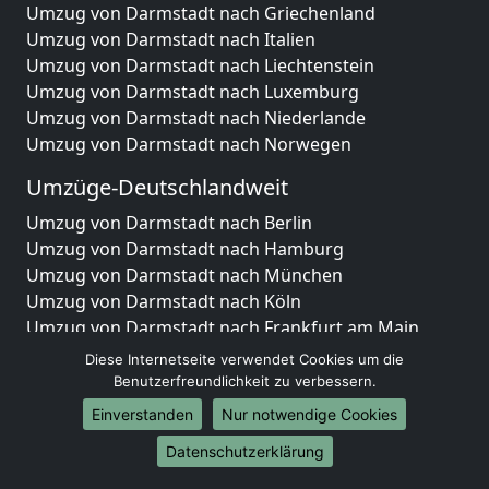
Umzug von Darmstadt nach Griechenland
Umzug von Darmstadt nach Italien
Umzug von Darmstadt nach Liechtenstein
Umzug von Darmstadt nach Luxemburg
Umzug von Darmstadt nach Niederlande
Umzug von Darmstadt nach Norwegen
Umzüge-Deutschlandweit
Umzug von Darmstadt nach Berlin
Umzug von Darmstadt nach Hamburg
Umzug von Darmstadt nach München
Umzug von Darmstadt nach Köln
Umzug von Darmstadt nach Frankfurt am Main
Umzug von Darmstadt nach Stuttgart
Diese Internetseite verwendet Cookies um die
Umzug von Darmstadt nach Düsseldorf
Benutzerfreundlichkeit zu verbessern.
Umzug von Darmstadt nach Leipzig
Einverstanden
Nur notwendige Cookies
Umzug von Darmstadt nach Dortmund
Datenschutzerklärung
Umzug von Darmstadt nach Essen
Umzug von Darmstadt nach Bremen