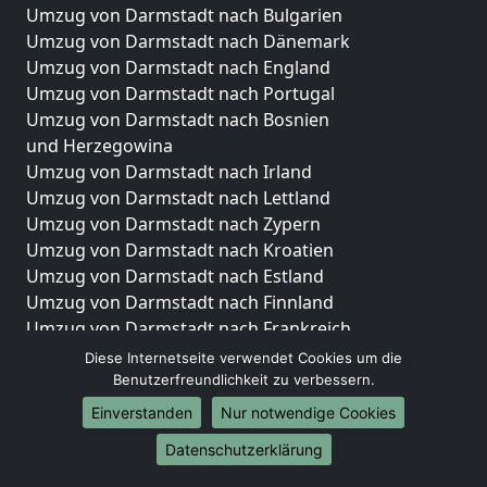
Umzug von Darmstadt nach Bulgarien
Umzug von Darmstadt nach Dänemark
Umzug von Darmstadt nach England
Umzug von Darmstadt nach Portugal
Umzug von Darmstadt nach Bosnien
und Herzegowina
Umzug von Darmstadt nach Irland
Umzug von Darmstadt nach Lettland
Umzug von Darmstadt nach Zypern
Umzug von Darmstadt nach Kroatien
Umzug von Darmstadt nach Estland
Umzug von Darmstadt nach Finnland
Umzug von Darmstadt nach Frankreich
Umzug von Darmstadt nach Griechenland
Diese Internetseite verwendet Cookies um die
Umzug von Darmstadt nach Italien
Benutzerfreundlichkeit zu verbessern.
Umzug von Darmstadt nach Liechtenstein
Einverstanden
Nur notwendige Cookies
Umzug von Darmstadt nach Luxemburg
Datenschutzerklärung
Umzug von Darmstadt nach Niederlande
Umzug von Darmstadt nach Norwegen