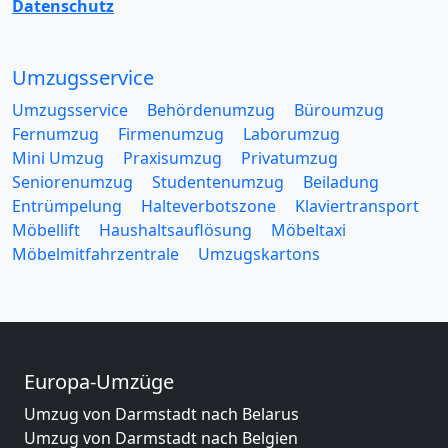
Datenschutz
Umzugsservice
Umzugsservice
Behördenumzug
Büroumzug
Fernumzug
Firmenumzug
Laborumzug
Mini Umzug
Praxisumzug
Privatumzug
Seniorenumzug
Studentenumzug
Beiladung
Entrümpelung
Halteverbotszone
Klaviertransport
Möbellift
Haushaltsauflösung
Möbeltaxi
Möbelmitfahrzentrale
Umzugskartons
Europa-Umzüge
Umzug von Darmstadt nach Belarus
Umzug von Darmstadt nach Belgien