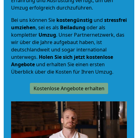
Erfahrung und Ausrüstung verfügt, um den
Umzug erfolgreich durchzuführen.
Bei uns können Sie
kostengünstig
und
stressfrei
umziehen
, sei es als
Beiladung
oder als
kompletter
Umzug
. Unser Partnernetzwerk, das
wir über die Jahre aufgebaut haben, ist
deutschlandweit und sogar international
unterwegs.
Holen Sie sich jetzt kostenlose
Angebote
und erhalten Sie einen ersten
Überblick über die Kosten für Ihren Umzug.
Kostenlose Angebote erhalten