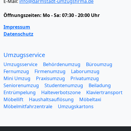
E-Mail:
info@darmstadt-umzugsfirma.de
Öffnungszeiten:
Mo - Sa: 07:30 - 20:00 Uhr
Impressum
Datenschutz
Umzugsservice
Umzugsservice
Behördenumzug
Büroumzug
Fernumzug
Firmenumzug
Laborumzug
Mini Umzug
Praxisumzug
Privatumzug
Seniorenumzug
Studentenumzug
Beiladung
Entrümpelung
Halteverbotszone
Klaviertransport
Möbellift
Haushaltsauflösung
Möbeltaxi
Möbelmitfahrzentrale
Umzugskartons