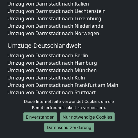
Umzug von Darmstadt nach Italien
Umzug von Darmstadt nach Liechtenstein
Umzug von Darmstadt nach Luxemburg
Umzug von Darmstadt nach Niederlande
Umzug von Darmstadt nach Norwegen
Umzüge-Deutschlandweit
Umzug von Darmstadt nach Berlin
Umzug von Darmstadt nach Hamburg
Umzug von Darmstadt nach München
Umzug von Darmstadt nach Köln
Umzug von Darmstadt nach Frankfurt am Main
Umzug von Darmstadt nach Stuttgart
Umzug von Darmstadt nach Düsseldorf
Diese Internetseite verwendet Cookies um die
Umzug von Darmstadt nach Leipzig
Benutzerfreundlichkeit zu verbessern.
Umzug von Darmstadt nach Dortmund
Einverstanden
Nur notwendige Cookies
Umzug von Darmstadt nach Essen
Datenschutzerklärung
Umzug von Darmstadt nach Bremen
Umzug von Darmstadt nach Dresden