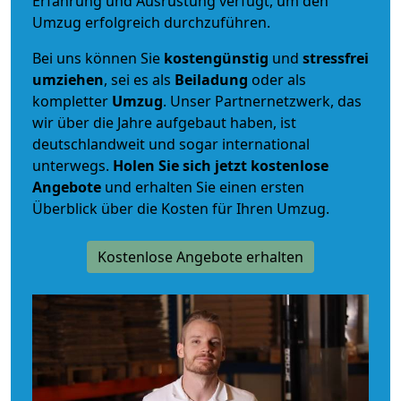
Erfahrung und Ausrüstung verfügt, um den
Umzug erfolgreich durchzuführen.
Bei uns können Sie
kostengünstig
und
stressfrei
umziehen
, sei es als
Beiladung
oder als
kompletter
Umzug
. Unser Partnernetzwerk, das
wir über die Jahre aufgebaut haben, ist
deutschlandweit und sogar international
unterwegs.
Holen Sie sich jetzt kostenlose
Angebote
und erhalten Sie einen ersten
Überblick über die Kosten für Ihren Umzug.
Kostenlose Angebote erhalten