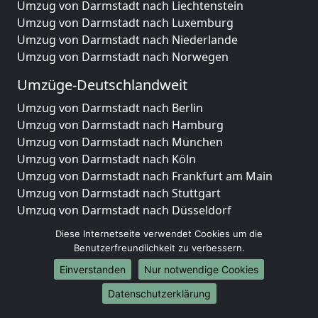
Umzug von Darmstadt nach Liechtenstein
Umzug von Darmstadt nach Luxemburg
Umzug von Darmstadt nach Niederlande
Umzug von Darmstadt nach Norwegen
Umzüge-Deutschlandweit
Umzug von Darmstadt nach Berlin
Umzug von Darmstadt nach Hamburg
Umzug von Darmstadt nach München
Umzug von Darmstadt nach Köln
Umzug von Darmstadt nach Frankfurt am Main
Umzug von Darmstadt nach Stuttgart
Umzug von Darmstadt nach Düsseldorf
Umzug von Darmstadt nach Leipzig
Diese Internetseite verwendet Cookies um die
Umzug von Darmstadt nach Dortmund
Benutzerfreundlichkeit zu verbessern.
Umzug von Darmstadt nach Essen
Einverstanden
Nur notwendige Cookies
Umzug von Darmstadt nach Bremen
Umzug von Darmstadt nach Dresden
Datenschutzerklärung
Umzug von Darmstadt nach Hannover