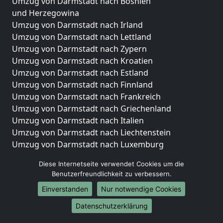
Umzug von Darmstadt nach Bosnien
und Herzegowina
Umzug von Darmstadt nach Irland
Umzug von Darmstadt nach Lettland
Umzug von Darmstadt nach Zypern
Umzug von Darmstadt nach Kroatien
Umzug von Darmstadt nach Estland
Umzug von Darmstadt nach Finnland
Umzug von Darmstadt nach Frankreich
Umzug von Darmstadt nach Griechenland
Umzug von Darmstadt nach Italien
Umzug von Darmstadt nach Liechtenstein
Umzug von Darmstadt nach Luxemburg
Umzug von Darmstadt nach Niederlande
Diese Internetseite verwendet Cookies um die
Umzug von Darmstadt nach Norwegen
Benutzerfreundlichkeit zu verbessern.
Umzüge-Deutschlandweit
Einverstanden
Nur notwendige Cookies
Umzug von Darmstadt nach Berlin
Datenschutzerklärung
Umzug von Darmstadt nach Hamburg