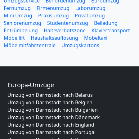
Umzugsservice
Behördenumzug
Büroumzug
Fernumzug
Firmenumzug
Laborumzug
Mini Umzug
Praxisumzug
Privatumzug
Seniorenumzug
Studentenumzug
Beiladung
Entrümpelung
Halteverbotszone
Klaviertransport
Möbellift
Haushaltsauflösung
Möbeltaxi
Möbelmitfahrzentrale
Umzugskartons
Europa-Umzüge
Umzug von Darmstadt nach Belarus
Umzug von Darmstadt nach Belgien
Umzug von Darmstadt nach Bulgarien
Umzug von Darmstadt nach Dänemark
Umzug von Darmstadt nach England
Umzug von Darmstadt nach Portugal