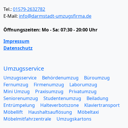
Tel.:
01579-2632782
E-Mail:
info@darmstadt-umzugsfirma.de
Öffnungszeiten:
Mo - Sa: 07:30 - 20:00 Uhr
Impressum
Datenschutz
Umzugsservice
Umzugsservice
Behördenumzug
Büroumzug
Fernumzug
Firmenumzug
Laborumzug
Mini Umzug
Praxisumzug
Privatumzug
Seniorenumzug
Studentenumzug
Beiladung
Entrümpelung
Halteverbotszone
Klaviertransport
Möbellift
Haushaltsauflösung
Möbeltaxi
Möbelmitfahrzentrale
Umzugskartons