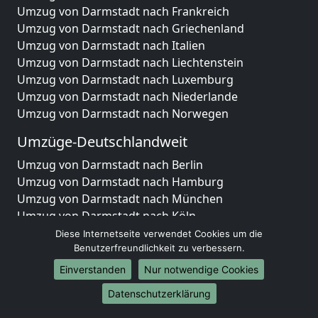
Umzug von Darmstadt nach Frankreich
Umzug von Darmstadt nach Griechenland
Umzug von Darmstadt nach Italien
Umzug von Darmstadt nach Liechtenstein
Umzug von Darmstadt nach Luxemburg
Umzug von Darmstadt nach Niederlande
Umzug von Darmstadt nach Norwegen
Umzüge-Deutschlandweit
Umzug von Darmstadt nach Berlin
Umzug von Darmstadt nach Hamburg
Umzug von Darmstadt nach München
Umzug von Darmstadt nach Köln
Umzug von Darmstadt nach Frankfurt am Main
Diese Internetseite verwendet Cookies um die
Umzug von Darmstadt nach Stuttgart
Benutzerfreundlichkeit zu verbessern.
Umzug von Darmstadt nach Düsseldorf
Einverstanden
Nur notwendige Cookies
Umzug von Darmstadt nach Leipzig
Datenschutzerklärung
Umzug von Darmstadt nach Dortmund
Umzug von Darmstadt nach Essen