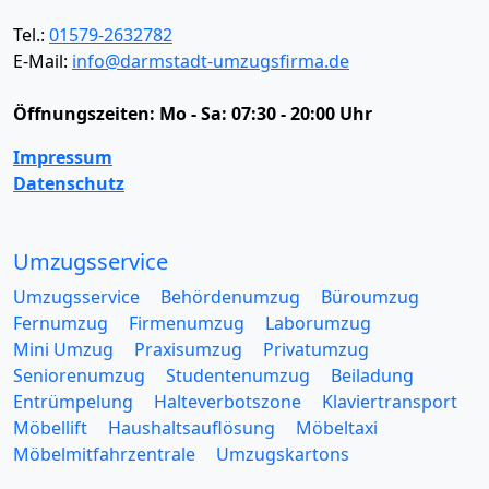
Tel.:
01579-2632782
E-Mail:
info@darmstadt-umzugsfirma.de
Öffnungszeiten:
Mo - Sa: 07:30 - 20:00 Uhr
Impressum
Datenschutz
Umzugsservice
Umzugsservice
Behördenumzug
Büroumzug
Fernumzug
Firmenumzug
Laborumzug
Mini Umzug
Praxisumzug
Privatumzug
Seniorenumzug
Studentenumzug
Beiladung
Entrümpelung
Halteverbotszone
Klaviertransport
Möbellift
Haushaltsauflösung
Möbeltaxi
Möbelmitfahrzentrale
Umzugskartons