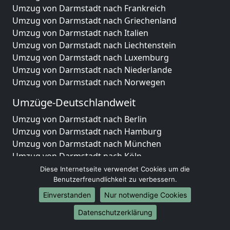
Umzug von Darmstadt nach Frankreich
Umzug von Darmstadt nach Griechenland
Umzug von Darmstadt nach Italien
Umzug von Darmstadt nach Liechtenstein
Umzug von Darmstadt nach Luxemburg
Umzug von Darmstadt nach Niederlande
Umzug von Darmstadt nach Norwegen
Umzüge-Deutschlandweit
Umzug von Darmstadt nach Berlin
Umzug von Darmstadt nach Hamburg
Umzug von Darmstadt nach München
Umzug von Darmstadt nach Köln
Umzug von Darmstadt nach Frankfurt am Main
Diese Internetseite verwendet Cookies um die
Umzug von Darmstadt nach Stuttgart
Benutzerfreundlichkeit zu verbessern.
Umzug von Darmstadt nach Düsseldorf
Einverstanden
Nur notwendige Cookies
Umzug von Darmstadt nach Leipzig
Datenschutzerklärung
Umzug von Darmstadt nach Dortmund
Umzug von Darmstadt nach Essen