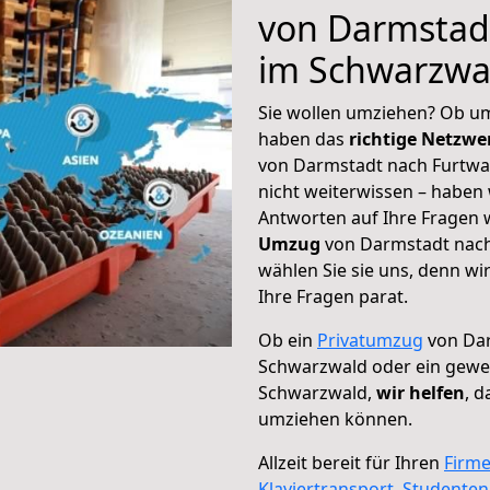
von Darmstad
im Schwarzwa
Sie wollen umziehen? Ob um
haben das
richtige Netzw
von Darmstadt nach Furtwa
nicht weiterwissen – haben w
Antworten auf Ihre Fragen 
Umzug
von Darmstadt nach
wählen Sie sie uns, denn w
Ihre Fragen parat.
Ob ein
Privatumzug
von Dar
Schwarzwald oder ein gewe
Schwarzwald,
wir helfen
, d
umziehen können.
Allzeit bereit für Ihren
Firm
Klaviertransport
,
Studente