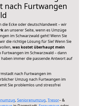
t nach Furtwangen
ld
 die Ecke oder deutschlandweit – wir
erk
an unserer Seite, wenn es Umzüge
ngen im Schwarzwald geht! Wenn Sie
ir die richtige Lösung für Sie! Wenn Sie
wollen,
was kostet überhaupt mein
 Furtwangen im Schwarzwald – dann
ir haben immer die passende Antwort auf
mstadt nach Furtwangen im
rblicher Umzug nach Furtwangen im
amit Sie problemlos und stressfrei
enumzug
,
Seniorenumzug
,
Tresor
– &
numzug
in Darmstadt,
Fernumzug
oder