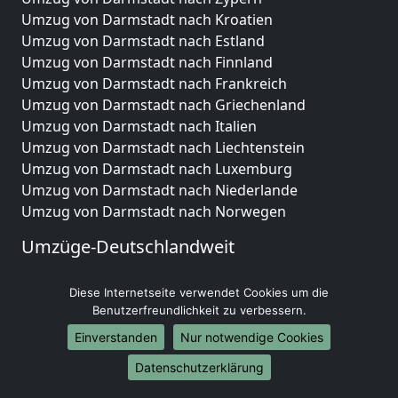
Umzug von Darmstadt nach Kroatien
Umzug von Darmstadt nach Estland
Umzug von Darmstadt nach Finnland
Umzug von Darmstadt nach Frankreich
Umzug von Darmstadt nach Griechenland
Umzug von Darmstadt nach Italien
Umzug von Darmstadt nach Liechtenstein
Umzug von Darmstadt nach Luxemburg
Umzug von Darmstadt nach Niederlande
Umzug von Darmstadt nach Norwegen
Umzüge-Deutschlandweit
Umzug von Darmstadt nach Berlin
Diese Internetseite verwendet Cookies um die
Umzug von Darmstadt nach Hamburg
Benutzerfreundlichkeit zu verbessern.
Umzug von Darmstadt nach München
Umzug von Darmstadt nach Köln
Einverstanden
Nur notwendige Cookies
Umzug von Darmstadt nach Frankfurt am Main
Datenschutzerklärung
Umzug von Darmstadt nach Stuttgart