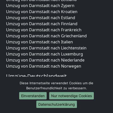
Umzug von Darmstadt nach Zypern
Umzug von Darmstadt nach Kroatien
Umzug von Darmstadt nach Estland
Umzug von Darmstadt nach Finnland
Umzug von Darmstadt nach Frankreich
Umzug von Darmstadt nach Griechenland
Umzug von Darmstadt nach Italien
Umzug von Darmstadt nach Liechtenstein
Umzug von Darmstadt nach Luxemburg
Umzug von Darmstadt nach Niederlande
Umzug von Darmstadt nach Norwegen
Umzüge-Deutschlandweit
Diese Internetseite verwendet Cookies um die
Umzug von Darmstadt nach Berlin
Benutzerfreundlichkeit zu verbessern.
Umzug von Darmstadt nach Hamburg
Umzug von Darmstadt nach München
Einverstanden
Nur notwendige Cookies
Umzug von Darmstadt nach Köln
Datenschutzerklärung
Umzug von Darmstadt nach Frankfurt am Main