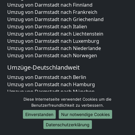
Umzug von Darmstadt nach Finnland
Umzug von Darmstadt nach Frankreich
Umzug von Darmstadt nach Griechenland
Umzug von Darmstadt nach Italien
Umzug von Darmstadt nach Liechtenstein
Umzug von Darmstadt nach Luxemburg
Umzug von Darmstadt nach Niederlande
Umzug von Darmstadt nach Norwegen
Umzüge-Deutschlandweit
Umzug von Darmstadt nach Berlin
Umzug von Darmstadt nach Hamburg
Umzug von Darmstadt nach München
Umzug von Darmstadt nach Köln
Diese Internetseite verwendet Cookies um die
Umzug von Darmstadt nach Frankfurt am Main
Benutzerfreundlichkeit zu verbessern.
Umzug von Darmstadt nach Stuttgart
Einverstanden
Nur notwendige Cookies
Umzug von Darmstadt nach Düsseldorf
Datenschutzerklärung
Umzug von Darmstadt nach Leipzig
Umzug von Darmstadt nach Dortmund