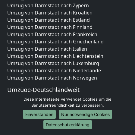
Umzug von Darmstadt nach Zypern
Umzug von Darmstadt nach Kroatien
Umzug von Darmstadt nach Estland
Umzug von Darmstadt nach Finnland
Umzug von Darmstadt nach Frankreich
Umzug von Darmstadt nach Griechenland
Umzug von Darmstadt nach Italien
Umzug von Darmstadt nach Liechtenstein
Umzug von Darmstadt nach Luxemburg
Umzug von Darmstadt nach Niederlande
Umzug von Darmstadt nach Norwegen
Umzüge-Deutschlandweit
Umzug von Darmstadt nach Berlin
Diese Internetseite verwendet Cookies um die
Benutzerfreundlichkeit zu verbessern.
Umzug von Darmstadt nach Hamburg
Umzug von Darmstadt nach München
Einverstanden
Nur notwendige Cookies
Umzug von Darmstadt nach Köln
Datenschutzerklärung
Umzug von Darmstadt nach Frankfurt am Main