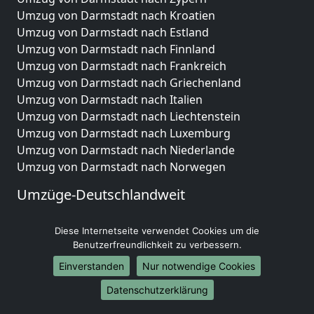
Umzug von Darmstadt nach Kroatien
Umzug von Darmstadt nach Estland
Umzug von Darmstadt nach Finnland
Umzug von Darmstadt nach Frankreich
Umzug von Darmstadt nach Griechenland
Umzug von Darmstadt nach Italien
Umzug von Darmstadt nach Liechtenstein
Umzug von Darmstadt nach Luxemburg
Umzug von Darmstadt nach Niederlande
Umzug von Darmstadt nach Norwegen
Umzüge-Deutschlandweit
Umzug von Darmstadt nach Berlin
Diese Internetseite verwendet Cookies um die
Umzug von Darmstadt nach Hamburg
Benutzerfreundlichkeit zu verbessern.
Umzug von Darmstadt nach München
Umzug von Darmstadt nach Köln
Einverstanden
Nur notwendige Cookies
Umzug von Darmstadt nach Frankfurt am Main
Datenschutzerklärung
Umzug von Darmstadt nach Stuttgart