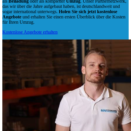
als
Beiladung
oder als kompletter
Umzug
. Unser Partnernetzwerk,
das wir über die Jahre aufgebaut haben, ist deutschlandweit und
sogar international unterwegs.
Holen Sie sich jetzt kostenlose
Angebote
und erhalten Sie einen ersten Überblick über die Kosten
für Ihren Umzug.
Kostenlose Angebote erhalten