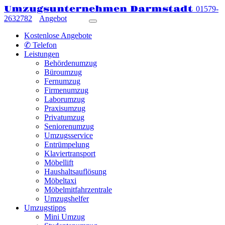
Umzugsunternehmen Darmstadt
01579-
2632782
Angebot
Kostenlose Angebote
✆ Telefon
Leistungen
Behördenumzug
Büroumzug
Fernumzug
Firmenumzug
Laborumzug
Praxisumzug
Privatumzug
Seniorenumzug
Umzugsservice
Entrümpelung
Klaviertransport
Möbellift
Haushaltsauflösung
Möbeltaxi
Möbelmitfahrzentrale
Umzugshelfer
Umzugstipps
Mini Umzug