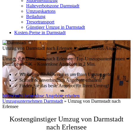
Studentenumzug
Halteverbotszone Darmstadt
Umzugskartons
Beiladung
Tresortransport
Günstiger Umzug in Darmstadt
Kosten-Preise in Darmstadt
Umzug von Darmstadt nach Erlensee ☛ 100 % Gratis-Angebot
Umzug von Darmstadt nach Erlensee : Top-Umzugsunternehmen ➨
Umzüge ab 74€ – Kostenlose Angebote in 2 Min.
✓
Wir helfen Ihnen, wenn es um Ihren Umzug geht!
✓
Schnell & unverbindlich Angebote erhalten!
✓
Finden Sie das beste Angebot für Ihren Umzug!
blitzschnell kostenlose Angebote erhalten
Umzugsunternehmen Darmstadt
»
Umzug von Darmstadt nach
Erlensee
Kostengünstiger Umzug von Darmstadt
nach Erlensee