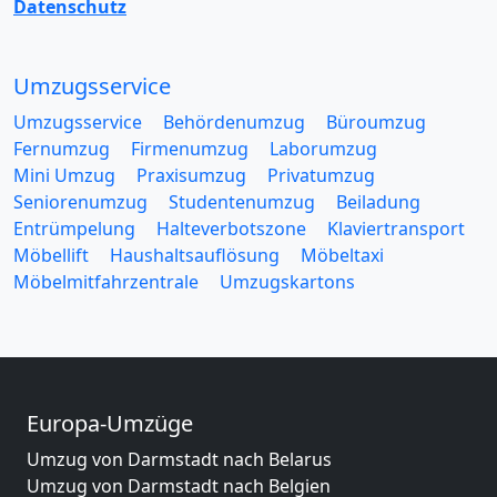
Datenschutz
Umzugsservice
Umzugsservice
Behördenumzug
Büroumzug
Fernumzug
Firmenumzug
Laborumzug
Mini Umzug
Praxisumzug
Privatumzug
Seniorenumzug
Studentenumzug
Beiladung
Entrümpelung
Halteverbotszone
Klaviertransport
Möbellift
Haushaltsauflösung
Möbeltaxi
Möbelmitfahrzentrale
Umzugskartons
Europa-Umzüge
Umzug von Darmstadt nach Belarus
Umzug von Darmstadt nach Belgien