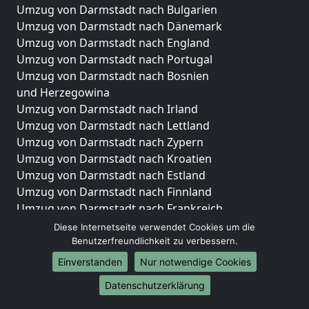
Umzug von Darmstadt nach Bulgarien
Umzug von Darmstadt nach Dänemark
Umzug von Darmstadt nach England
Umzug von Darmstadt nach Portugal
Umzug von Darmstadt nach Bosnien
und Herzegowina
Umzug von Darmstadt nach Irland
Umzug von Darmstadt nach Lettland
Umzug von Darmstadt nach Zypern
Umzug von Darmstadt nach Kroatien
Umzug von Darmstadt nach Estland
Umzug von Darmstadt nach Finnland
Umzug von Darmstadt nach Frankreich
Umzug von Darmstadt nach Griechenland
Diese Internetseite verwendet Cookies um die
Umzug von Darmstadt nach Italien
Benutzerfreundlichkeit zu verbessern.
Umzug von Darmstadt nach Liechtenstein
Einverstanden
Nur notwendige Cookies
Umzug von Darmstadt nach Luxemburg
Datenschutzerklärung
Umzug von Darmstadt nach Niederlande
Umzug von Darmstadt nach Norwegen