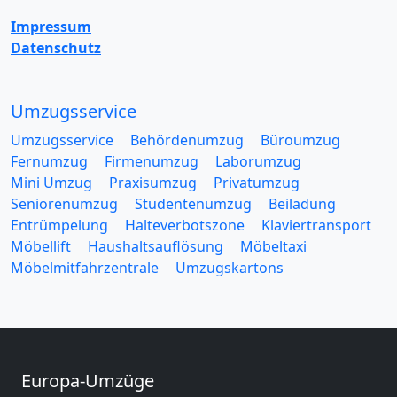
Impressum
Datenschutz
Umzugsservice
Umzugsservice
Behördenumzug
Büroumzug
Fernumzug
Firmenumzug
Laborumzug
Mini Umzug
Praxisumzug
Privatumzug
Seniorenumzug
Studentenumzug
Beiladung
Entrümpelung
Halteverbotszone
Klaviertransport
Möbellift
Haushaltsauflösung
Möbeltaxi
Möbelmitfahrzentrale
Umzugskartons
Europa-Umzüge