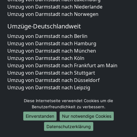
Umzug von Darmstadt nach Niederlande
Umzug von Darmstadt nach Norwegen
Umzüge-Deutschlandweit
Umzug von Darmstadt nach Berlin
Umzug von Darmstadt nach Hamburg
Umzug von Darmstadt nach München
Umzug von Darmstadt nach Köln
Umzug von Darmstadt nach Frankfurt am Main
Umzug von Darmstadt nach Stuttgart
Umzug von Darmstadt nach Düsseldorf
Umzug von Darmstadt nach Leipzig
Umzug von Darmstadt nach Dortmund
Diese Internetseite verwendet Cookies um die
Umzug von Darmstadt nach Essen
Benutzerfreundlichkeit zu verbessern.
Umzug von Darmstadt nach Bremen
Umzug von Darmstadt nach Dresden
Einverstanden
Nur notwendige Cookies
Umzug von Darmstadt nach Hannover
Datenschutzerklärung
Umzug von Darmstadt nach Nürnberg