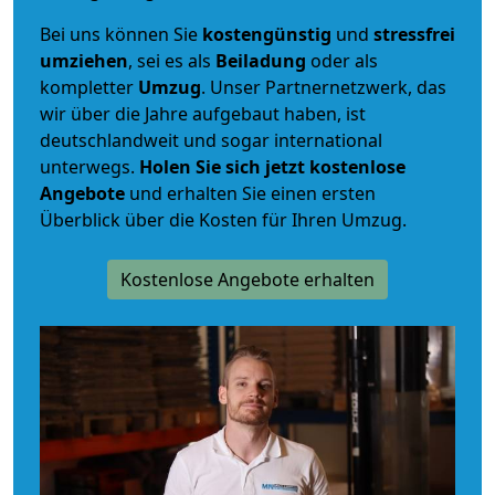
Bei uns können Sie
kostengünstig
und
stressfrei
umziehen
, sei es als
Beiladung
oder als
kompletter
Umzug
. Unser Partnernetzwerk, das
wir über die Jahre aufgebaut haben, ist
deutschlandweit und sogar international
unterwegs.
Holen Sie sich jetzt kostenlose
Angebote
und erhalten Sie einen ersten
Überblick über die Kosten für Ihren Umzug.
Kostenlose Angebote erhalten