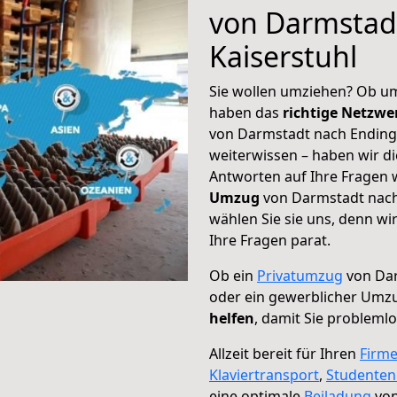
von Darmstad
Kaiserstuhl
Sie wollen umziehen? Ob um
haben das
richtige Netzw
von Darmstadt nach Endinge
weiterwissen – haben wir di
Antworten auf Ihre Fragen 
Umzug
von Darmstadt nach
wählen Sie sie uns, denn w
Ihre Fragen parat.
Ob ein
Privatumzug
von Dar
oder ein gewerblicher Umz
helfen
, damit Sie probleml
Allzeit bereit für Ihren
Firm
Klaviertransport
,
Studente
eine optimale
Beiladung
von