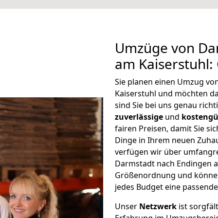
Umzüge von Dar
am Kaiserstuhl:
Sie planen einen Umzug vo
Kaiserstuhl und möchten d
sind Sie bei uns genau rich
zuverlässige
und
kostengü
fairen Preisen, damit Sie si
Dinge in Ihrem neuen Zuh
verfügen wir über umfangr
Darmstadt nach Endingen am
Größenordnung und können 
jedes Budget eine passende
Unser
Netzwerk
ist sorgfäl