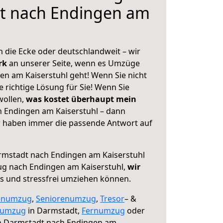
t nach Endingen am
 die Ecke oder deutschlandweit – wir
erk
an unserer Seite, wenn es Umzüge
n am Kaiserstuhl geht! Wenn Sie nicht
e richtige Lösung für Sie! Wenn Sie
wollen,
was kostet überhaupt mein
 Endingen am Kaiserstuhl – dann
ir haben immer die passende Antwort auf
mstadt nach Endingen am Kaiserstuhl
ug nach Endingen am Kaiserstuhl,
wir
os und stressfrei umziehen können.
enumzug
,
Seniorenumzug
,
Tresor
– &
numzug
in Darmstadt,
Fernumzug
oder
 Darmstadt nach Endingen am