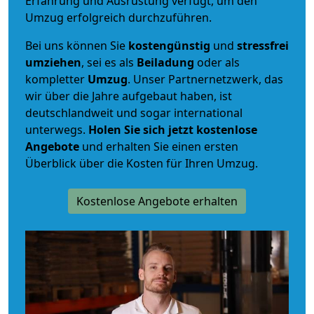
Erfahrung und Ausrüstung verfügt, um den
Umzug erfolgreich durchzuführen.
Bei uns können Sie
kostengünstig
und
stressfrei
umziehen
, sei es als
Beiladung
oder als
kompletter
Umzug
. Unser Partnernetzwerk, das
wir über die Jahre aufgebaut haben, ist
deutschlandweit und sogar international
unterwegs.
Holen Sie sich jetzt kostenlose
Angebote
und erhalten Sie einen ersten
Überblick über die Kosten für Ihren Umzug.
Kostenlose Angebote erhalten