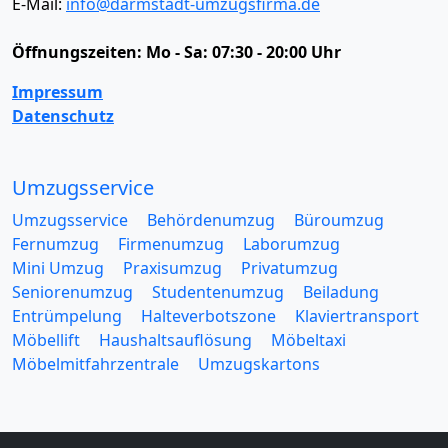
E-Mail:
info@darmstadt-umzugsfirma.de
Öffnungszeiten:
Mo - Sa: 07:30 - 20:00 Uhr
Impressum
Datenschutz
Umzugsservice
Umzugsservice
Behördenumzug
Büroumzug
Fernumzug
Firmenumzug
Laborumzug
Mini Umzug
Praxisumzug
Privatumzug
Seniorenumzug
Studentenumzug
Beiladung
Entrümpelung
Halteverbotszone
Klaviertransport
Möbellift
Haushaltsauflösung
Möbeltaxi
Möbelmitfahrzentrale
Umzugskartons