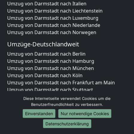
Umzug von Darmstadt nach Italien
Umzug von Darmstadt nach Liechtenstein
Umzug von Darmstadt nach Luxemburg
Umzug von Darmstadt nach Niederlande
Umzug von Darmstadt nach Norwegen
Umzüge-Deutschlandweit
Umzug von Darmstadt nach Berlin
Umzug von Darmstadt nach Hamburg
Umzug von Darmstadt nach München
Umzug von Darmstadt nach Köln
Umzug von Darmstadt nach Frankfurt am Main
Umzug von Darmstadt nach Stuttgart
Umzug von Darmstadt nach Düsseldorf
Diese Internetseite verwendet Cookies um die
Umzug von Darmstadt nach Leipzig
Benutzerfreundlichkeit zu verbessern.
Umzug von Darmstadt nach Dortmund
Einverstanden
Nur notwendige Cookies
Umzug von Darmstadt nach Essen
Datenschutzerklärung
Umzug von Darmstadt nach Bremen
Umzug von Darmstadt nach Dresden