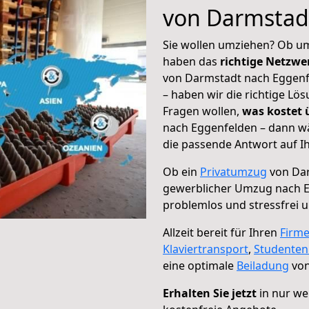
von Darmstad
Sie wollen umziehen? Ob um
haben das
richtige Netzw
von Darmstadt nach Eggenfe
– haben wir die richtige Lö
Fragen wollen,
was kostet
nach Eggenfelden – dann wä
die passende Antwort auf Ih
Ob ein
Privatumzug
von Dar
gewerblicher Umzug nach 
problemlos und stressfrei 
Allzeit bereit für Ihren
Firm
Klaviertransport
,
Studente
eine optimale
Beiladung
von
Erhalten Sie jetzt
in nur we