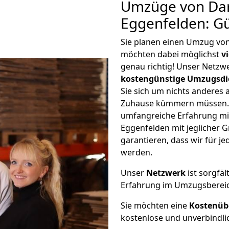
Umzüge von Da
Eggenfelden: G
Sie planen einen Umzug vo
möchten dabei möglichst
v
genau richtig! Unser Netzw
kostengünstige Umzugsdi
Sie sich um nichts anderes 
Zuhause kümmern müssen. W
umfangreiche Erfahrung m
Eggenfelden mit jeglicher
garantieren, dass wir für j
werden.
Unser
Netzwerk
ist sorgfäl
Erfahrung im Umzugsberei
Sie möchten eine
Kostenüb
kostenlose und unverbindli