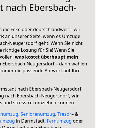
t nach Ebersbach-
 die Ecke oder deutschlandweit – wir
erk
an unserer Seite, wenn es Umzüge
ach-Neugersdorf geht! Wenn Sie nicht
e richtige Lösung für Sie! Wenn Sie
wollen,
was kostet überhaupt mein
 Ebersbach-Neugersdorf – dann wählen
 immer die passende Antwort auf Ihre
mstadt nach Ebersbach-Neugersdorf
ug nach Ebersbach-Neugersdorf,
wir
os und stressfrei umziehen können.
enumzug
,
Seniorenumzug
,
Tresor
– &
numzug
in Darmstadt,
Fernumzug
oder
 Darmstadt nach Ebersbach-