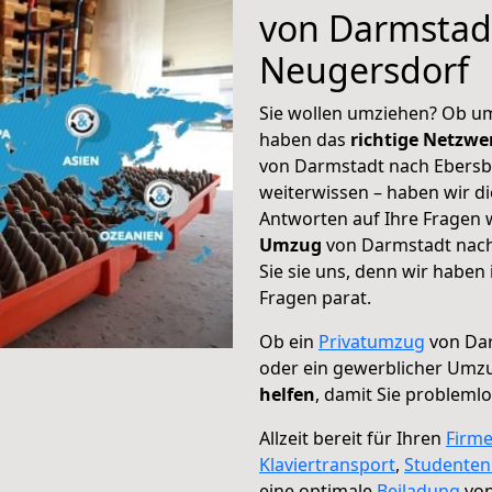
von Darmstad
Neugersdorf
Sie wollen umziehen? Ob um
haben das
richtige Netzw
von Darmstadt nach Ebersb
weiterwissen – haben wir di
Antworten auf Ihre Fragen 
Umzug
von Darmstadt nach
Sie sie uns, denn wir haben
Fragen parat.
Ob ein
Privatumzug
von Dar
oder ein gewerblicher Umz
helfen
, damit Sie probleml
Allzeit bereit für Ihren
Firm
Klaviertransport
,
Studente
eine optimale
Beiladung
von