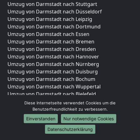
Umzug von Darmstadt nach Stuttgart
Umzug von Darmstadt nach Düsseldorf
Umzug von Darmstadt nach Leipzig
Umzug von Darmstadt nach Dortmund
Umzug von Darmstadt nach Essen
Umzug von Darmstadt nach Bremen
Umzug von Darmstadt nach Dresden
Umzug von Darmstadt nach Hannover
Umzug von Darmstadt nach Nürnberg
Umzug von Darmstadt nach Duisburg
Umzug von Darmstadt nach Bochum
Umzug von Darmstadt nach Wuppertal
Umzug von Darmstadt nach Bielefeld
Umzug von Darmstadt nach Bonn
Diese Internetseite verwendet Cookies um die
Umzug von Darmstadt nach Münster
Benutzerfreundlichkeit zu verbessern.
Einverstanden
Nur notwendige Cookies
Internationale-Umzüge
Datenschutzerklärung
Umzug von Darmstadt nach Brasilien
Umzug von Darmstadt nach Brasilien