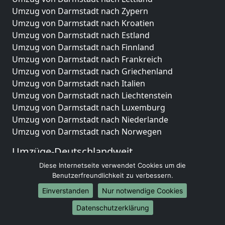
Umzug von Darmstadt nach Zypern
Umzug von Darmstadt nach Kroatien
Umzug von Darmstadt nach Estland
Umzug von Darmstadt nach Finnland
Umzug von Darmstadt nach Frankreich
Umzug von Darmstadt nach Griechenland
Umzug von Darmstadt nach Italien
Umzug von Darmstadt nach Liechtenstein
Umzug von Darmstadt nach Luxemburg
Umzug von Darmstadt nach Niederlande
Umzug von Darmstadt nach Norwegen
Umzüge-Deutschlandweit
Diese Internetseite verwendet Cookies um die
Umzug von Darmstadt nach Berlin
Benutzerfreundlichkeit zu verbessern.
Umzug von Darmstadt nach Hamburg
Umzug von Darmstadt nach München
Einverstanden
Nur notwendige Cookies
Umzug von Darmstadt nach Köln
Datenschutzerklärung
Umzug von Darmstadt nach Frankfurt am Main