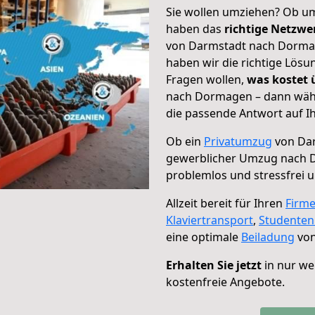
Sie wollen umziehen? Ob um
haben das
richtige Netzw
von Darmstadt nach Dormag
haben wir die richtige Lösu
Fragen wollen,
was kostet
nach Dormagen – dann wähl
die passende Antwort auf Ih
Ob ein
Privatumzug
von Dar
gewerblicher Umzug nach
problemlos und stressfrei 
Allzeit bereit für Ihren
Firm
Klaviertransport
,
Studente
eine optimale
Beiladung
von
Erhalten Sie jetzt
in nur we
kostenfreie Angebote.