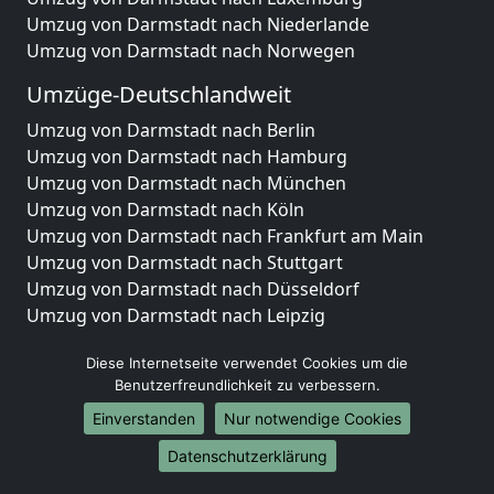
Umzug von Darmstadt nach Niederlande
Umzug von Darmstadt nach Norwegen
Umzüge-Deutschlandweit
Umzug von Darmstadt nach Berlin
Umzug von Darmstadt nach Hamburg
Umzug von Darmstadt nach München
Umzug von Darmstadt nach Köln
Umzug von Darmstadt nach Frankfurt am Main
Umzug von Darmstadt nach Stuttgart
Umzug von Darmstadt nach Düsseldorf
Umzug von Darmstadt nach Leipzig
Umzug von Darmstadt nach Dortmund
Diese Internetseite verwendet Cookies um die
Umzug von Darmstadt nach Essen
Benutzerfreundlichkeit zu verbessern.
Umzug von Darmstadt nach Bremen
Umzug von Darmstadt nach Dresden
Einverstanden
Nur notwendige Cookies
Umzug von Darmstadt nach Hannover
Datenschutzerklärung
Umzug von Darmstadt nach Nürnberg