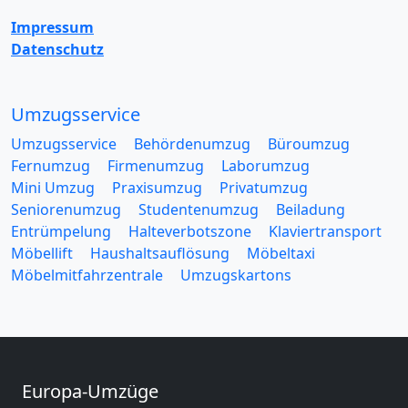
Impressum
Datenschutz
Umzugsservice
Umzugsservice
Behördenumzug
Büroumzug
Fernumzug
Firmenumzug
Laborumzug
Mini Umzug
Praxisumzug
Privatumzug
Seniorenumzug
Studentenumzug
Beiladung
Entrümpelung
Halteverbotszone
Klaviertransport
Möbellift
Haushaltsauflösung
Möbeltaxi
Möbelmitfahrzentrale
Umzugskartons
Europa-Umzüge