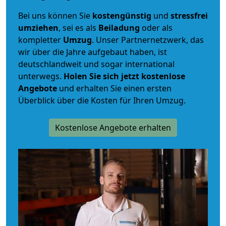
Bei uns können Sie
kostengünstig
und
stressfrei
umziehen
, sei es als
Beiladung
oder als
kompletter
Umzug
. Unser Partnernetzwerk, das
wir über die Jahre aufgebaut haben, ist
deutschlandweit und sogar international
unterwegs.
Holen Sie sich jetzt kostenlose
Angebote
und erhalten Sie einen ersten
Überblick über die Kosten für Ihren Umzug.
Kostenlose Angebote erhalten