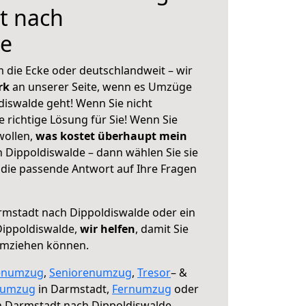
t nach
de
 die Ecke oder deutschlandweit – wir
erk
an unserer Seite, wenn es Umzüge
iswalde geht! Wenn Sie nicht
e richtige Lösung für Sie! Wenn Sie
wollen,
was kostet überhaupt mein
Dippoldiswalde – dann wählen Sie sie
die passende Antwort auf Ihre Fragen
mstadt nach Dippoldiswalde oder ein
ippoldiswalde,
wir helfen
, damit Sie
umziehen können.
enumzug
,
Seniorenumzug
,
Tresor
– &
numzug
in Darmstadt,
Fernumzug
oder
 Darmstadt nach Dippoldiswalde.