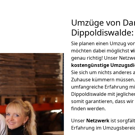
Umzüge von Da
Dippoldiswalde:
Sie planen einen Umzug vo
möchten dabei möglichst
v
genau richtig! Unser Netzw
kostengünstige Umzugsdi
Sie sich um nichts anderes 
Zuhause kümmern müssen. W
umfangreiche Erfahrung m
Dippoldiswalde mit jeglic
somit garantieren, dass wi
finden werden.
Unser
Netzwerk
ist sorgfäl
Erfahrung im Umzugsberei