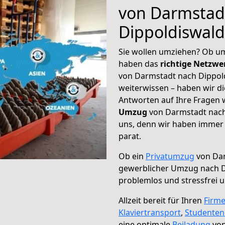
von Darmstad
Dippoldiswal
Sie wollen umziehen? Ob um
haben das
richtige Netzw
von Darmstadt nach Dippold
weiterwissen – haben wir di
Antworten auf Ihre Fragen 
Umzug
von Darmstadt nach 
uns, denn wir haben immer 
parat.
Ob ein
Privatumzug
von Dar
gewerblicher Umzug nach D
problemlos und stressfrei 
Allzeit bereit für Ihren
Firm
Klaviertransport
,
Studente
eine optimale
Beiladung
von